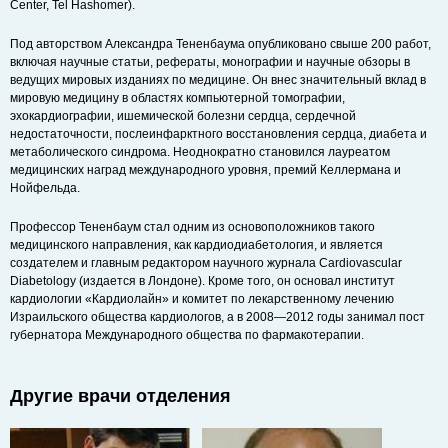
Center, Tel Hashomer).
Под авторством Александра Тененбаума опубликовано свыше 200 работ,
включая научные статьи, рефераты, монографии и научные обзоры в
ведущих мировых изданиях по медицине. Он внес значительный вклад в
мировую медицину в областях компьютерной томографии,
эхокардиографии, ишемической болезни сердца, сердечной
недостаточности, послеинфарктного восстановления сердца, диабета и
метаболического синдрома. Неоднократно становился лауреатом
медицинских наград международного уровня, премий Келлермана и
Нойфельда.
Профессор Тененбаум стал одним из основоположников такого
медицинского направления, как кардиодиабетология, и является
создателем и главным редактором научного журнала Cardiovascular
Diabetology (издается в Лондоне). Кроме того, он основал институт
кардиологии «Кардиолайн» и комитет по лекарственному лечению
Израильского общества кардиологов, а в 2008—2012 годы занимал пост
губернатора Международного общества по фармакотерапии.
Другие врачи отделения