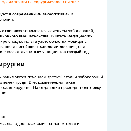
одачи заявки на хирургическое лечение
зуется современными технологиями и
ечения.
ких клиниках занимаются лечением заболеваний,
ционного вмешательства. В штате медицинских
ире специалисты в узких областях медицины.
вание и новейшие технологии лечения, они
 и спасают жизни тысяч пациентов каждый год.
ирургии
и занимаются лечением третьей стадии заболеваний
олезней груди. В их компетенции также
ческая хирургия. На отделении проходят подготовку
ания.
лит;
иссена, адреналэктомия, спленэктомия и