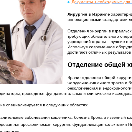
Документы, необходимые для п
Хирургия в Израиле
характери
инновационными стандартами л
Отделения хирургии в израильс
требующих обязательного опера
учреждений страны – лучшие в м
Используя современное оборудо
достигают отличных результатов
Отделение общей х
Врачи отделения общей хирурги
желудочно-кишечного тракта и б
онкологическая и эндокринологи
рдинаторы, проводятся фундаментальные и клинические исследов
ие специализируется в следующих областях:
алительные заболевания кишечника: болезнь Крона и язвенный ко
едовая лапароскопическая хирургия: фундопликация-колэктомия Н
истэктомия;