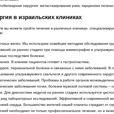
тобилиарная хирургия: метастазирование рака, карцинома печени,
ргия в израильских клиниках
ле вы можете пройти лечение в различных клиниках, специализир
м:
очных желез. Мы используем новейшие методики обследования груд
еваний на ранних стадиях при помощи маммографии и ультразвуко
зные последствия болезни;
ения. В клинике пациентов готовят к гастропластике;
рроя, перианальной болезни и связанных с ними заболеваний. В п
зование ультразвукового скальпеля и другого современного хирур
логических заболеваний. Проблемы в работе органов мочевыделени
гические заболевания почек, болезни мужской половой системы – 
и. Для диагностики недугов на ранних стадиях используется цисто
 ряд лабораторных исследований. Эффективной и современной мет
езней сердца. Большинство жителей нашей планеты страдает от се
огией необходимо не только профессиональное лечение, но и качес