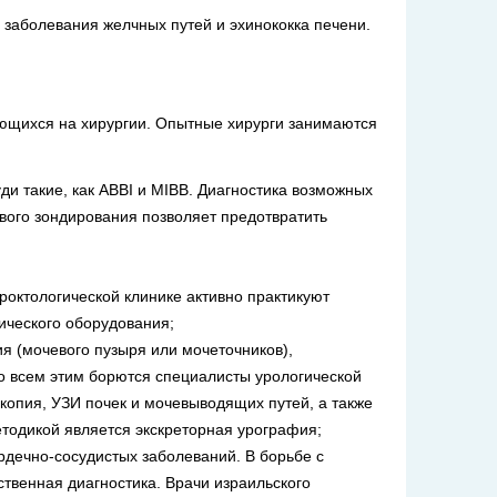
 заболевания желчных путей и эхинококка печени.
ующихся на хирургии. Опытные хирурги занимаются
и такие, как ABBI и MIBB. Диагностика возможных
вого зондирования позволяет предотвратить
роктологической клинике активно практикуют
гического оборудования;
я (мочевого пузыря или мочеточников),
со всем этим борются специалисты урологической
скопия, УЗИ почек и мочевыводящих путей, а также
одикой является экскреторная урография;
рдечно-сосудистых заболеваний. В борьбе с
твенная диагностика. Врачи израильского