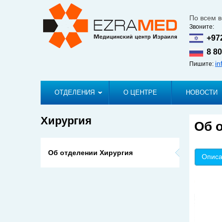
По всем 
Звоните:
+97
8 80
i
Пишите:
ОТДЕЛЕНИЯ
О ЦЕНТРЕ
НОВОСТИ
Хирургия
Об 
Глав
Об отделении Хирургия
Опис