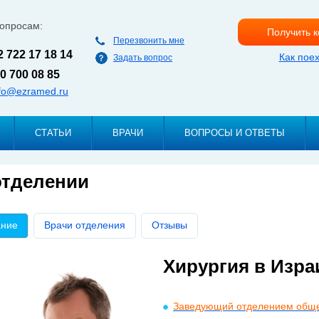
Перейти к
основному
вопросам:
Получить 
содержанию
Перезвонить мне
2 722 17 18 14
Как пое
Задать вопрос
0 700 08 85
nfo@ezramed.ru
СТАТЬИ
ВРАЧИ
ВОПРОСЫ И ОТВЕТЫ
отделении
ные вкладки
ание
(активная вкладка)
Врачи отделения
Отзывы
Хирургия в Изра
Заведующий отделением общей