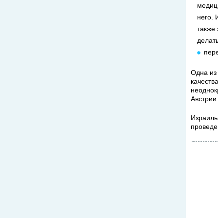
медици
него.
также
делать
пер
Одна из
качеств
неоднок
Австрии 
Израиль
проведе