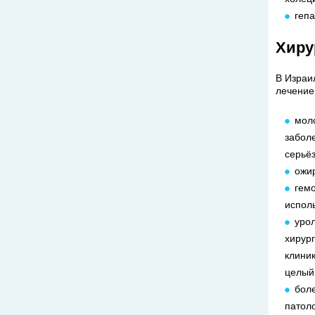
гепа
Хиру
В Израи
лечение
мол
забол
серьё
ожир
гемо
исполь
уро
хирур
клиник
целый
бол
патол