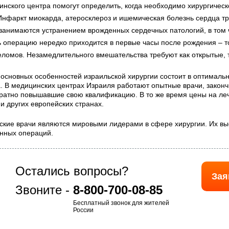
нского центра помогут определить, когда необходимо хирургическ
 Инфаркт миокарда, атеросклероз и ишемическая болезнь сердца т
 занимаются устранением врожденных сердечных патологий, в том 
 операцию нередко приходится в первые часы после рождения – то
еломов. Незамедлительного вмешательства требуют как открытые, 
 основных особенностей израильской хирургии состоит в оптималь
а. В медицинских центрах Израиля работают опытные врачи, закон
ратно повышавшие свою квалификацию. В то же время цены на леч
и других европейских странах.
ские врачи являются мировыми лидерами в сфере хирургии. Их в
нных операций.
Остались вопросы?
Зая
Звоните -
8-800-700-08-85
Бесплатный звонок для жителей
России