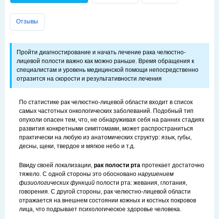
Отзывы
Пройти диагностирование и начать лечение рака челюстно-
лицевой полости важно как можно раньше. Время обращения к
специалистам и уровень медицинской помощи непосредственно
отразится на скорости и результативности лечения
По статистике рак челюстно-лицевой области входит в список
самых частотных онкологических заболеваний. Подобный тип
опухоли опасен тем, что, не обнаруживая себя на ранних стадиях
развития конкретными симптомами, может распространиться
практически на любую из анатомических структур: язык, губы,
десны, щеки, твердое и мягкое небо и т.д.
Ввиду своей локализации,
рак полости рта
протекает достаточно
тяжело. С одной стороны это обосновано
нарушением
физиологических функций
полости рта: жевания, глотания,
говорения. С другой стороны, рак челюстно-лицевой области
отражается на внешнем состоянии кожных и костных покровов
лица, что подрывает психологическое здоровье человека.