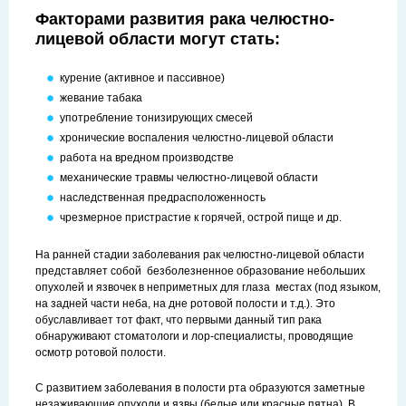
Факторами развития рака челюстно-
лицевой области могут стать:
курение (активное и пассивное)
жевание табака
употребление тонизирующих смесей
хронические воспаления челюстно-лицевой области
работа на вредном производстве
механические травмы челюстно-лицевой области
наследственная предрасположенность
чрезмерное пристрастие к горячей, острой пище и др.
На ранней стадии заболевания рак челюстно-лицевой области
представляет собой безболезненное образование небольших
опухолей и язвочек в неприметных для глаза местах (под языком,
на задней части неба, на дне ротовой полости и т.д.). Это
обуславливает тот факт, что первыми данный тип рака
обнаруживают стоматологи и лор-специалисты, проводящие
осмотр ротовой полости.
С развитием заболевания в полости рта образуются заметные
незаживающие опухоли и язвы (белые или красные пятна). В