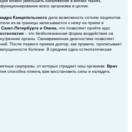
ий можно уменьшить напряжение в мягких тканях,
е функционирование всего организма в целом.
андра Канцепольского
дала возможность сотням пациентов
ители из-за границы записываются к нему на прием в
 Санкт-Петербурге и Омске,
что позволяет пройти курс
остеопатия
– это безболезненная форма воздействия на
внутренние органы. Своевременная диагностика позволяет
ний. После первого приема доктор, как правило, прописывает
т запущенности болезни. В среднем
одна остеопатическая
тные сюрпризы, от которых страдает наш организм.
Врач
атия способна помочь вам восстановить силы и наладить