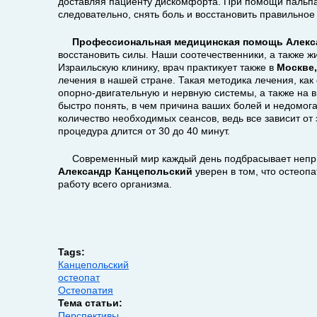
доставляя пациенту дискомфорта.
При помощи пальпац
следовательно, снять боль и восстановить правильно
Профессиональная медицинская помощь Алекс
восстановить силы. Наши соотечественники, а также ж
Израильскую клинику, врач практикует также в
Москве,
лечения в нашей стране. Такая методика лечения, как
опорно-двигательную и нервную системы, а также на 
быстро понять, в чем причина ваших болей и недомога
количество необходимых сеансов, ведь все зависит о
процедура длится от 30 до 40 минут.
Современный мир каждый день подбрасывает неприя
Александр Канцепольский
уверен в том, что остеоп
работу всего организма.
Tags:
Канцепольский
остеопат
Остеопатия
Тема статьи:
Перспективы