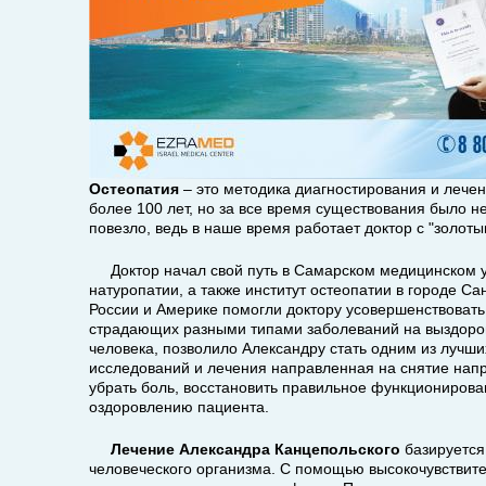
Остеопатия
– это методика диагностирования и лече
более 100 лет, но за все время существования было 
повезло, ведь в наше время работает доктор с "золот
Доктор начал свой путь в Самарском медицинском ун
натуропатии, а также институт остеопатии в городе С
России и Америке помогли доктору усовершенствовать
страдающих разными типами заболеваний на выздоро
человека, позволило Александру стать одним из лучш
исследований и лечения направленная на снятие нап
убрать боль, восстановить правильное функционирован
оздоровлению пациента.
Лечение Александра Канцепольского
базируется
человеческого организма. С помощью высокочувствите