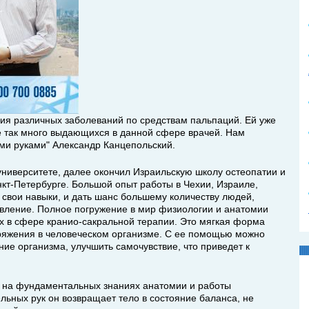
ния различных заболеваний по средствам пальпаций. Ей уже
не так много выдающихся в данной сфере врачей. Нам
ыми руками" Александр Канцепольский.
иверситете, далее окончил Израильскую школу остеопатии и
анкт-Петербурге. Большой опыт работы в Чехии, Израиле,
 свои навыки, и дать шанс большему количеству людей,
вление. Полное погружение в мир физиологии и анатомии
их в сфере кранио-сакральной терапии. Это мягкая форма
ряжения в человеческом организме. С ее помощью можно
ие организма, улучшить самочувствие, что приведет к
 на фундаментальных знаниях анатомии и работы
льных рук он возвращает тело в состояние баланса, не