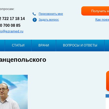
Перейти к
основному
вопросам:
Получить 
содержанию
Перезвонить мне
2 722 17 18 14
Как пое
Задать вопрос
0 700 08 85
nfo@ezramed.ru
СТАТЬИ
ВРАЧИ
ВОПРОСЫ И ОТВЕТЫ
анцепольского