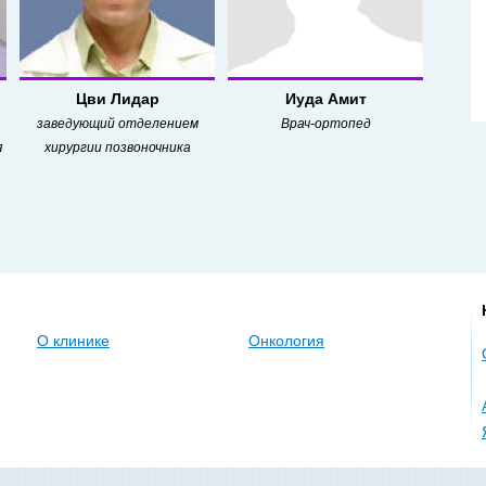
Цви Лидар
Иуда Амит
заведующий отделением
Врач-ортопед
я
хирургии позвоночника
О клинике
Онкология