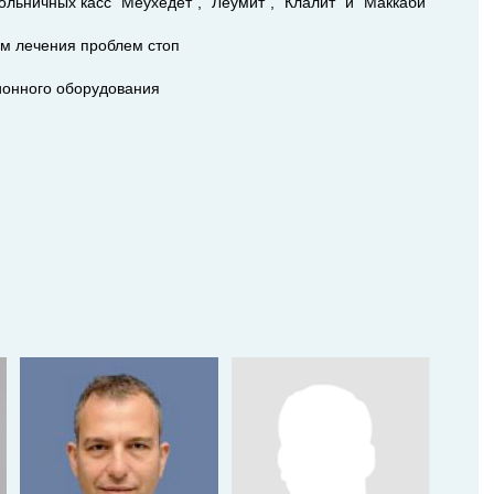
льничных касс "Меухедет", "Леумит", "Клалит" и "Маккаби"
м лечения проблем стоп
ионного оборудования