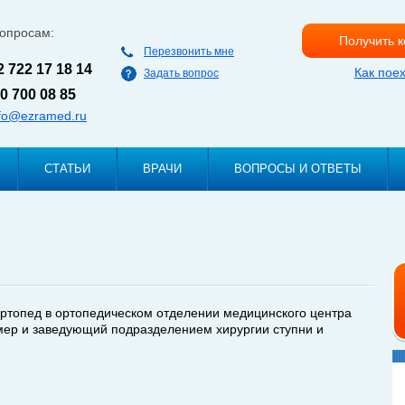
Перейти к
основному
вопросам:
Получить 
содержанию
Перезвонить мне
2 722 17 18 14
Как пое
Задать вопрос
0 700 08 85
nfo@ezramed.ru
СТАТЬИ
ВРАЧИ
ВОПРОСЫ И ОТВЕТЫ
ртопед в ортопедическом отделении медицинского центра
мер и заведующий подразделением хирургии ступни и