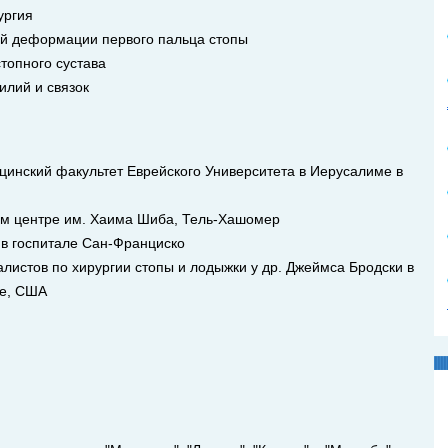
ургия
ой деформации первого пальца стопы
топного сустава
илий и связок
инский факультет Еврейского Университета в Иерусалиме в
ом центре им. Хаима Шиба, Тель-Хашомер
 в госпитале Сан-Франциско
листов по хирургии стопы и лодыжки у др. Джеймса Бродски в
се, США