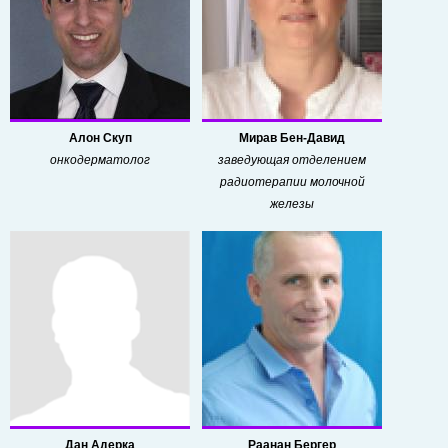
Алон Скуп
Мирав Бен-Давид
онкодерматолог
заведующая отделением
радиотерапии молочной
железы
Дан Адерка
Раанан Бергер