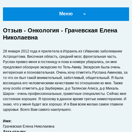
Меню
Отзыв - Онкология - Грачевская Елена
Николаевна
28 января 2012 года я прилетела в Израиль из г.Иваново заболевание
Астроцетома. Височная область, средний мозг, фронтальная часть.
Руслан привез меня в гостиницу и пока в номере убирались, он мне
предложил обзорную экскурсию по Тель-Авиву. Экскурсия была очень
интересная и позновательная. Очень хочу отметить Руслана Аминова, за
то что он был такой внимательный, заботливый, общительный. Я была
восхищена его человеческими качествами по отношению ко мне. Также
хочу особо отметить д-р Зауберман, д-р Талянски Алиса, д-р Михаль
Шарон - очень профессиональные, грамотные специалисты. Сейчас мое
состояние хорошее. Я прохожу в данное время третью химиотерапию. И
знаю, что у меня будет все хорошо. И я Вам всем желаю самое главное
здоровья. Всего Вам самого наилучшего.
Имя:
Грачевская Елена Николаевна
Дата отзыва: