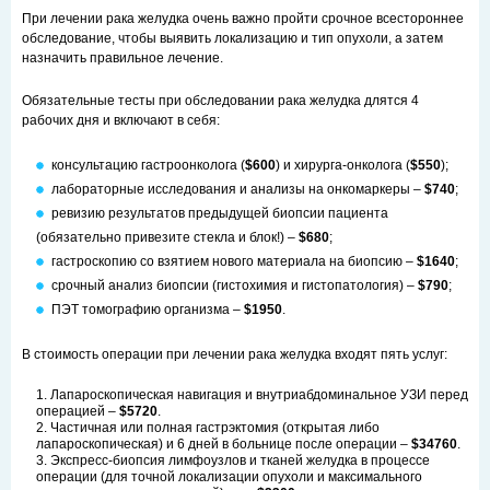
При лечении рака желудка очень важно пройти срочное всестороннее
обследование, чтобы выявить локализацию и тип опухоли, а затем
назначить правильное лечение.
Обязательные тесты при обследовании рака желудка длятся 4
рабочих дня и включают в себя:
консультацию гастроонколога (
$600
) и хирурга-онколога (
$550
);
лабораторные исследования и анализы на онкомаркеры –
$740
;
ревизию результатов предыдущей биопсии пациента
(обязательно привезите стекла и блок!) –
$680
;
гастроскопию со взятием нового материала на биопсию –
$1640
;
срочный анализ биопсии (гистохимия и гистопатология) –
$790
;
ПЭТ томографию организма –
$1950
.
В стоимость операции при лечении рака желудка входят пять услуг:
Лапароскопическая навигация и внутриабдоминальное УЗИ перед
операцией –
$5720
.
Частичная или полная гастрэктомия (открытая либо
лапароскопическая) и 6 дней в больнице после операции –
$34760
.
Экспресс-биопсия лимфоузлов и тканей желудка в процессе
операции (для точной локализации опухоли и максимального