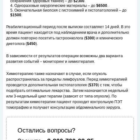
сохранения здоровых тканей) – до
$2300
.
Одноразовые хирургические материалы – до
$6500
.
Окончательная биопсия с гистохимией и гистопатологией – до
$1500
.
Реабилитационный период после выписки составляет 14 дней. В это
время пациент находится под наблюдением врача и дополнительно
должен повторно посетить гастроонколога (
$300
) и клинического
диетолога (
$450
).
В зависимости от результатов операции возможны два варианта
развития событий – мониторинг и химиотерапия.
Химиотерапию также назначают в случае, если опухоль
распространилась за пределы лимфоузлов. Перед химиотерапией
проводится дополнительная гистопатология (
$370
) с тем, чтобы
подобрать оптимальные лекарства. Затем назначается недельный
или 3-недельный цикл терапии (зависит от типа опухоли). По
результатам химиотерапии пациент проходит контрольную ПЭТ
томографию и получает консультацию абдоминального хирурга.
Остались вопросы?