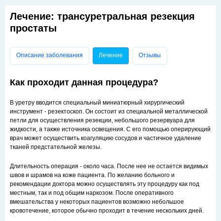
Лечение: трансуретральная резекция
простаты
Главные вкладки
Описание заболевания
Лечение
(активная вкладка)
Отзывы
Как проходит данная процедура?
В уретру вводится специальный миниатюрный хирургический
инструмент - резектоскоп. Он состоит из специальной металлической
петли для осуществления резекции, небольшого резервуара для
жидкости, а также источника освещения. С его помощью оперирующий
врач может осуществить коагуляцию сосудов и частичное удаление
тканей предстательной железы.
Длительность операция - около часа. После нее не остается видимых
швов и шрамов на коже пациента. По желанию больного и
рекомендации доктора можно осуществлять эту процедуру как под
местным, так и под общим наркозом. После оперативного
вмешательства у некоторых пациентов возможно небольшое
кровотечение, которое обычно проходит в течение нескольких дней.