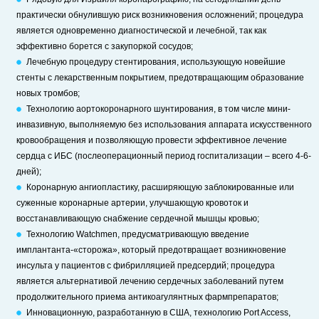
практически обнулившую риск возникновения осложнений; процедура
является одновременно диагностической и лечебной, так как
эффективно борется с закупоркой сосудов;
Лечебную процедуру стентирования, использующую новейшие
стенты с лекарственным покрытием, предотвращающим образование
новых тромбов;
Технологию аортокоронарного шунтирования, в том числе мини-
инвазивную, выполняемую без использования аппарата искусственного
кровообращения и позволяющую провести эффективное лечение
сердца с ИБС (послеоперационный период госпитализации – всего 4-6-
дней);
Коронарную ангиопластику, расширяющую заблокированные или
суженные коронарные артерии, улучшающую кровоток и
восстанавливающую снабжение сердечной мышцы кровью;
Технологию Watchmen, предусматривающую введение
имплантанта-«сторожа», который предотвращает возникновение
инсульта у пациентов с фибрилляцией предсердий; процедура
является альтернативой лечению сердечных заболеваний путем
продолжительного приема антикоагулянтных фармпрепаратов;
Инновационную, разработанную в США, технологию Port Access,