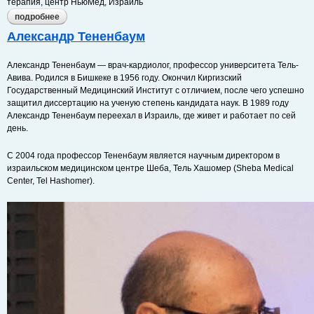
терапия, центр НьюМед, Израиль
подробнее
о йонатан шараби
Александр Тененбаум
Александр Тененбаум — врач-кардиолог, профессор университета Тель-
Авива. Родился в Бишкеке в 1956 году. Окончил Киргизский
Государственный Медицинский Институт с отличием, после чего успешно
защитил диссертацию на ученую степень кандидата наук. В 1989 году
Александр Тененбаум переехал в Израиль, где живет и работает по сей
день.
С 2004 года профессор Тененбаум является научным директором в
израильском медицинском центре Шеба, Тель Хашомер (Sheba Medical
Center, Tel Hashomer).